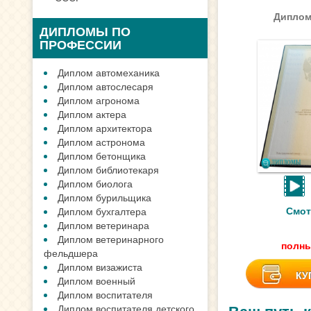
Диплом
ДИПЛОМЫ ПО
ПРОФЕССИИ
Диплом автомеханика
Диплом автослесаря
Диплом агронома
Диплом актера
Диплом архитектора
Диплом астронома
Диплом бетонщика
Диплом библиотекаря
Диплом биолога
Диплом бурильщика
Смот
Диплом бухгалтера
Диплом ветеринара
Диплом ветеринарного
полны
фельдшера
Диплом визажиста
КУ
Диплом военный
Диплом воспитателя
Диплом воспитателя детского