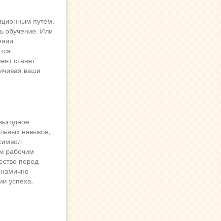
иционным путем.
ь обучение. Или
ении
тся
ент станет
личивая ваши
 выгодное
льных навыков,
символ
ым рабочим
ество перед
инамично
и успеха.