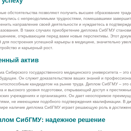
 успеху
ные обстоятельства позволяют получить высшее образование трад
олкнулись с непреодолимыми трудностями, помешавшими завершит
енить направление своей деятельности и нуждаетесь в подтвержд
азования. В таких случаях приобретение диплома СибГМУ станови
шением, открывающим перед вами новые перспективы. Этот докум
 для построения успешной карьеры в медицине, значительно уве
тройство и карьерный рост.
енный актив
а Сибирского государственного медицинского университета – это
будущее. Он служит доказательством ваших знаний и профессиона
ентоспособным кандидатом на рынке труда. Диплом СибГМУ – это 
 и высокого уровня подготовки, открывающий доступ к престижн
ских учреждениях и организациях. Он дает неоспоримое преимущ
елями, не имеющими подобного подтверждения квалификации. В д
ире наличие диплома СибГМУ играет решающую роль в достижени
плом СибГМУ: надежное решение