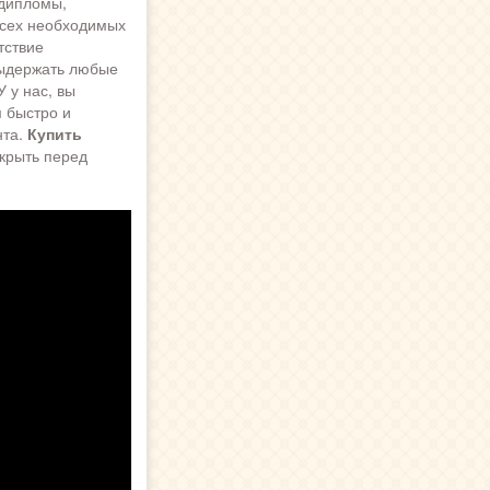
 дипломы,
всех необходимых
тствие
выдержать любые
 у нас, вы
 быстро и
нта.
Купить
крыть перед