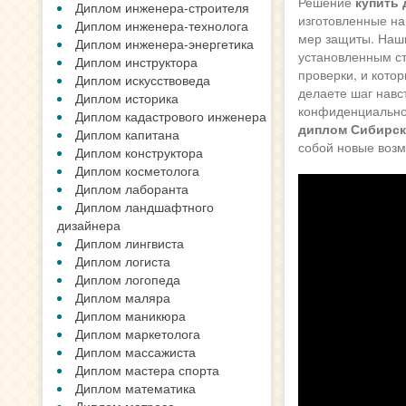
Решение
купить
Диплом инженера-строителя
изготовленные на
Диплом инженера-технолога
мер защиты. Наши
Диплом инженера-энергетика
установленным ст
Диплом инструктора
проверки, и кото
Диплом искусствоведа
делаете шаг навс
Диплом историка
конфиденциально,
Диплом кадастрового инженера
диплом Сибирск
Диплом капитана
собой новые возм
Диплом конструктора
Диплом косметолога
Диплом лаборанта
Диплом ландшафтного
дизайнера
Диплом лингвиста
Диплом логиста
Диплом логопеда
Диплом маляра
Диплом маникюра
Диплом маркетолога
Диплом массажиста
Диплом мастера спорта
Диплом математика