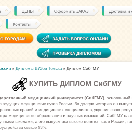
и
ЦЕНЫ
Оформить ЗАКАЗ
Доставка и
Контакты
ПО ГОРОДАМ
ЗАДАТЬ ВОПРОС ОНЛАЙН
ПРОВЕРКА ДИПЛОМОВ
оссии
»
Дипломы ВУЗов Томска
»
Диплом СибГМУ
КУПИТЬ ДИПЛОМ СибГМУ
дарственный медицинский университет (СибГМУ),
основанный в
з ведущих медицинских вузов России. За долгую историю он выпус
ованных врачей и медицинских специалистов, укрепив свою репу
нтра медицинского образования и научных изысканий. СибГМУ сла
ными школами, а его выпускники высоко ценятся как в России, так
оустройства свыше 93%.