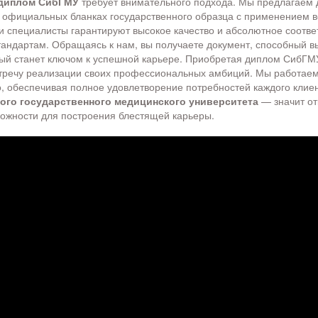
 диплом СибГМУ
требует внимательного подхода. Мы предлагаем
 официальных бланках государственного образца с применением 
 специалисты гарантируют высокое качество и абсолютное соотве
андартам. Обращаясь к нам, вы получаете документ, способный 
рый станет ключом к успешной карьере. Приобретая диплом СибГМУ
тречу реализации своих профессиональных амбиций. Мы работаем
 обеспечивая полное удовлетворение потребностей каждого клие
ого государственного медицинского университета
— значит от
ожности для построения блестящей карьеры.