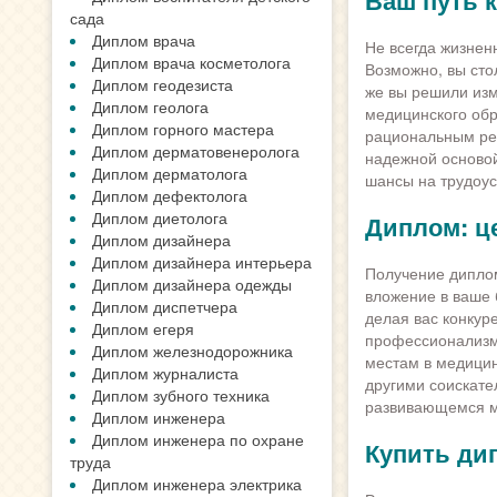
Ваш путь к
сада
Диплом врача
Не всегда жизнен
Диплом врача косметолога
Возможно, вы ст
Диплом геодезиста
же вы решили изм
Диплом геолога
медицинского обр
Диплом горного мастера
рациональным ре
Диплом дерматовенеролога
надежной основой
Диплом дерматолога
шансы на трудоус
Диплом дефектолога
Диплом диетолога
Диплом: ц
Диплом дизайнера
Диплом дизайнера интерьера
Получение диплом
Диплом дизайнера одежды
вложение в ваше 
Диплом диспетчера
делая вас конкур
Диплом егеря
профессионализма
Диплом железнодорожника
местам в медицин
Диплом журналиста
другими соискат
Диплом зубного техника
развивающемся м
Диплом инженера
Диплом инженера по охране
Купить ди
труда
Диплом инженера электрика