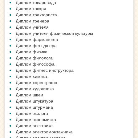
Диплом товароведа
Диплом токаря
Диплом тракториста
Диплом тренера
Диплом учителя
Диплом учителя физической культуры
Диплом фармацевта
Диплом фельдшера
Диплом физика
Диплом филолога
Диплом философа
Диплом фитнес инструктора
Диплом химика
Диплом хореографа
Диплом художника
Диплом швеи
Диплом штукатура
Диплом штурмана
Диплом эколога
Диплом экономиста
Диплом электрика
Диплом электромонтажника
Диплом электромонтера