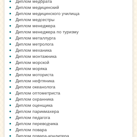
Диплом медбрата
Диплом медицинский
Диплом медицинского училища
Диплом медсестры
Диплом менеджера
Диплом менеджера по туризму
Диплом металлурга
Диплом метролога
Диплом механика
Диплом монтажника
Диплом морской
Диплом моряка
Диплом моториста
Диплом нефтяника
Диплом океанолога
Диплом оптометриста
Диплом охранника
Диплом оценщика
Диплом парикмахера
Диплом педагога
Диплом переводчика
Диплом повара
Диплом повара-кондитера