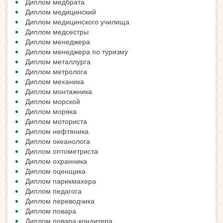
Диплом медбрата
Диплом медицинский
Диплом медицинского училища
Диплом медсестры
Диплом менеджера
Диплом менеджера по туризму
Диплом металлурга
Диплом метролога
Диплом механика
Диплом монтажника
Диплом морской
Диплом моряка
Диплом моториста
Диплом нефтяника
Диплом океанолога
Диплом оптометриста
Диплом охранника
Диплом оценщика
Диплом парикмахера
Диплом педагога
Диплом переводчика
Диплом повара
Диплом повара-кондитера