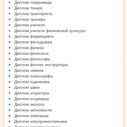
Диплом товароведа
Диплом токаря
Диплом тракториста
Диплом тренера
Диплом учителя
Диплом учителя физической культуры
Диплом фармацевта
Диплом фельдшера
Диплом физика
Диплом филолога
Диплом философа
Диплом фитнес инструктора
Диплом химика
Диплом хореографа
Диплом художника
Диплом швеи
Диплом штукатура
Диплом штурмана
Диплом эколога
Диплом экономиста
Диплом электрика
Диплом электромонтажника
Диплом электромонтера