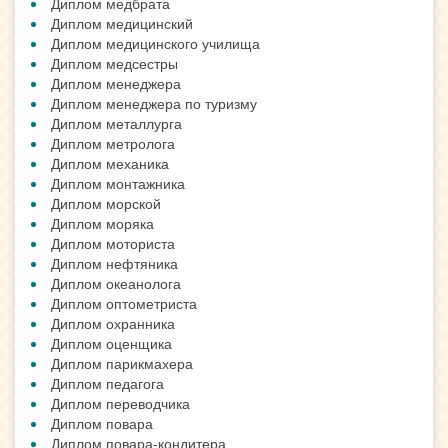
Диплом медбрата
Диплом медицинский
Диплом медицинского училища
Диплом медсестры
Диплом менеджера
Диплом менеджера по туризму
Диплом металлурга
Диплом метролога
Диплом механика
Диплом монтажника
Диплом морской
Диплом моряка
Диплом моториста
Диплом нефтяника
Диплом океанолога
Диплом оптометриста
Диплом охранника
Диплом оценщика
Диплом парикмахера
Диплом педагога
Диплом переводчика
Диплом повара
Диплом повара-кондитера