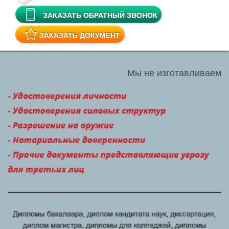
Диплом 2016 года
Диплом 2015 года
Диплом 2014 года
Диплом России
Проведенный диплом
Диплом института
Диплом нового образца
Диплом ГОЗНАК
Купить корочку диплома
Легальный диплом
Чистый диплом
Диплом о среднем образовании
Диплом о среднем техническом образовании
Диплом о дополнительном образовании
Диплом о неполном образовании
Диплом недорого
Где купить диплом
Диплом университета
Настоящий диплом
Диплом онлайн
Липовый диплом
Диплом с регистрацией
Диплом вуза