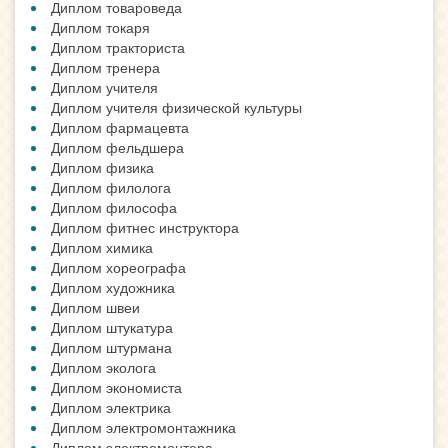
Диплом товароведа
Диплом токаря
Диплом тракториста
Диплом тренера
Диплом учителя
Диплом учителя физической культуры
Диплом фармацевта
Диплом фельдшера
Диплом физика
Диплом филолога
Диплом философа
Диплом фитнес инструктора
Диплом химика
Диплом хореографа
Диплом художника
Диплом швеи
Диплом штукатура
Диплом штурмана
Диплом эколога
Диплом экономиста
Диплом электрика
Диплом электромонтажника
Диплом электромонтера