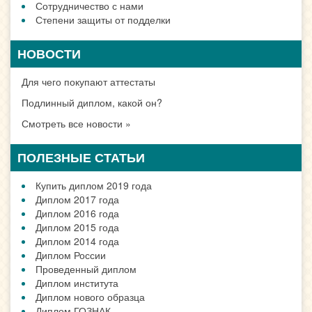
ДИПЛОМ В ГОРОДЕ
Москве
Санкт-Петербург
Новосибирске
Екатеринбурге
Нижний Новгород
Казани
Челябинске
Омске
Самаре
Ростове
Уфе
Красноярске
Перми
Воронеже
Волгограде
Все города
ДИПЛОМ В ВАШЕМ
ГОРОДЕ