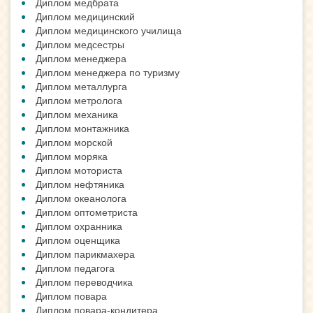
Диплом медбрата
Диплом медицинский
Диплом медицинского училища
Диплом медсестры
Диплом менеджера
Диплом менеджера по туризму
Диплом металлурга
Диплом метролога
Диплом механика
Диплом монтажника
Диплом морской
Диплом моряка
Диплом моториста
Диплом нефтяника
Диплом океанолога
Диплом оптометриста
Диплом охранника
Диплом оценщика
Диплом парикмахера
Диплом педагога
Диплом переводчика
Диплом повара
Диплом повара-кондитера