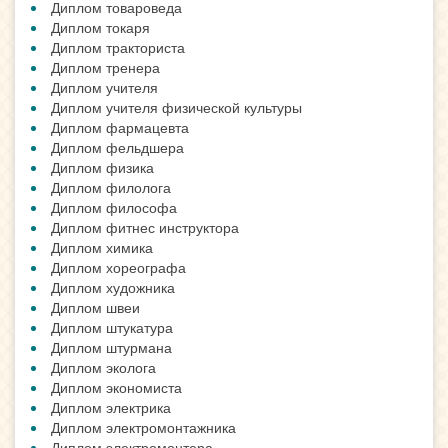
Диплом товароведа
Диплом токаря
Диплом тракториста
Диплом тренера
Диплом учителя
Диплом учителя физической культуры
Диплом фармацевта
Диплом фельдшера
Диплом физика
Диплом филолога
Диплом философа
Диплом фитнес инструктора
Диплом химика
Диплом хореографа
Диплом художника
Диплом швеи
Диплом штукатура
Диплом штурмана
Диплом эколога
Диплом экономиста
Диплом электрика
Диплом электромонтажника
Диплом электромонтера