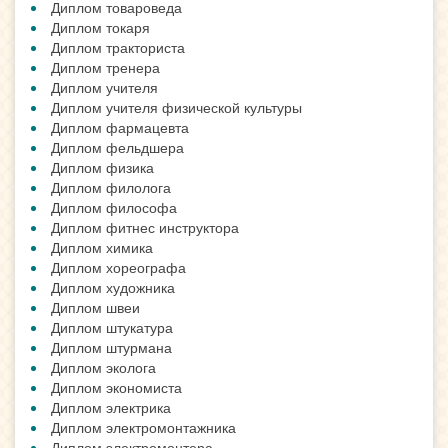
Диплом товароведа
Диплом токаря
Диплом тракториста
Диплом тренера
Диплом учителя
Диплом учителя физической культуры
Диплом фармацевта
Диплом фельдшера
Диплом физика
Диплом филолога
Диплом философа
Диплом фитнес инструктора
Диплом химика
Диплом хореографа
Диплом художника
Диплом швеи
Диплом штукатура
Диплом штурмана
Диплом эколога
Диплом экономиста
Диплом электрика
Диплом электромонтажника
Диплом электромонтера