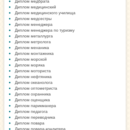
Диплом медбрата
Диплом медицинский
Диплом медицинского училища
Диплом медсестры
Диплом менеджера
Диплом менеджера по туризму
Диплом металлурга
Диплом метролога
Диплом механика
Диплом монтажника
Диплом морской
Диплом моряка
Диплом моториста
Диплом нефтяника
Диплом океанолога
Диплом оптометриста
Диплом охранника
Диплом оценщика
Диплом парикмахера
Диплом педагога
Диплом переводчика
Диплом повара
Диплом повара-кондитера