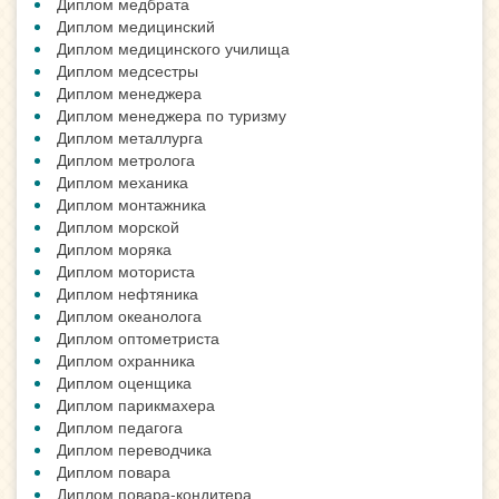
Диплом медбрата
Диплом медицинский
Диплом медицинского училища
Диплом медсестры
Диплом менеджера
Диплом менеджера по туризму
Диплом металлурга
Диплом метролога
Диплом механика
Диплом монтажника
Диплом морской
Диплом моряка
Диплом моториста
Диплом нефтяника
Диплом океанолога
Диплом оптометриста
Диплом охранника
Диплом оценщика
Диплом парикмахера
Диплом педагога
Диплом переводчика
Диплом повара
Диплом повара-кондитера