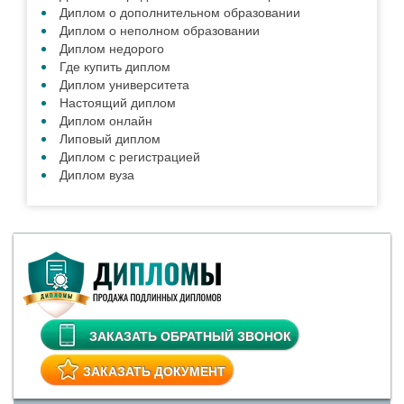
Наши Гарантии
Отличия типографии и Гознака
Сотрудничество с нами
Степени защиты от подделки
НОВОСТИ
Для чего покупают аттестаты
Подлинный диплом, какой он?
Смотреть все новости »
ПОЛЕЗНЫЕ СТАТЬИ
Купить диплом 2019 года
Диплом 2017 года
Диплом 2016 года
Диплом 2015 года
Диплом 2014 года
Диплом России
Проведенный диплом
Диплом института