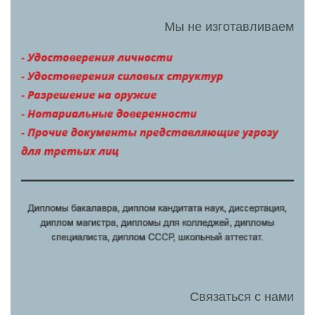
Диплом нового образца
Диплом ГОЗНАК
Купить корочку диплома
Легальный диплом
Чистый диплом
Диплом о среднем образовании
Диплом о среднем техническом образовании
Диплом о дополнительном образовании
Диплом о неполном образовании
Диплом недорого
Где купить диплом
Диплом университета
Настоящий диплом
Диплом онлайн
Липовый диплом
Диплом с регистрацией
Диплом вуза