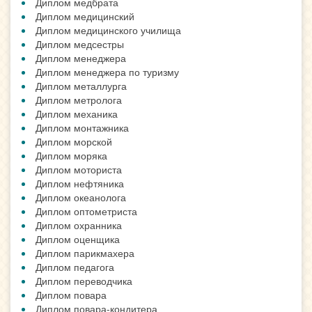
Диплом медбрата
Диплом медицинский
Диплом медицинского училища
Диплом медсестры
Диплом менеджера
Диплом менеджера по туризму
Диплом металлурга
Диплом метролога
Диплом механика
Диплом монтажника
Диплом морской
Диплом моряка
Диплом моториста
Диплом нефтяника
Диплом океанолога
Диплом оптометриста
Диплом охранника
Диплом оценщика
Диплом парикмахера
Диплом педагога
Диплом переводчика
Диплом повара
Диплом повара-кондитера