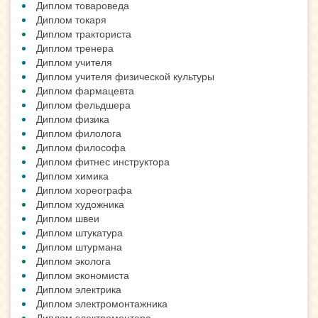
Диплом товароведа
Диплом токаря
Диплом тракториста
Диплом тренера
Диплом учителя
Диплом учителя физической культуры
Диплом фармацевта
Диплом фельдшера
Диплом физика
Диплом филолога
Диплом философа
Диплом фитнес инструктора
Диплом химика
Диплом хореографа
Диплом художника
Диплом швеи
Диплом штукатура
Диплом штурмана
Диплом эколога
Диплом экономиста
Диплом электрика
Диплом электромонтажника
Диплом электромонтера