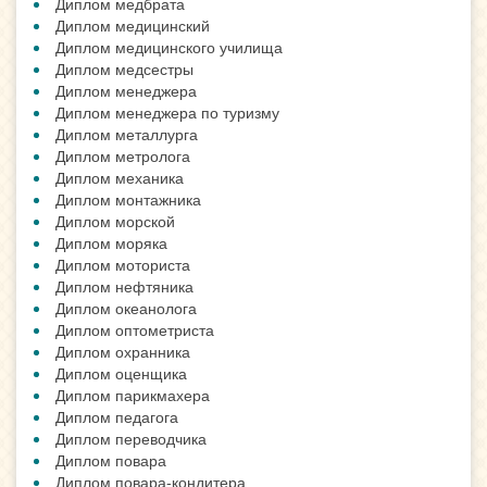
Диплом медбрата
Диплом медицинский
Диплом медицинского училища
Диплом медсестры
Диплом менеджера
Диплом менеджера по туризму
Диплом металлурга
Диплом метролога
Диплом механика
Диплом монтажника
Диплом морской
Диплом моряка
Диплом моториста
Диплом нефтяника
Диплом океанолога
Диплом оптометриста
Диплом охранника
Диплом оценщика
Диплом парикмахера
Диплом педагога
Диплом переводчика
Диплом повара
Диплом повара-кондитера