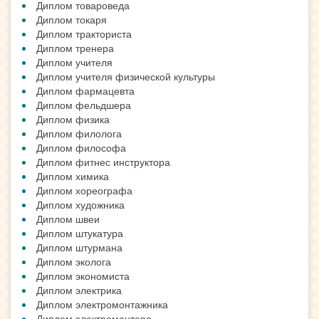
Диплом товароведа
Диплом токаря
Диплом тракториста
Диплом тренера
Диплом учителя
Диплом учителя физической культуры
Диплом фармацевта
Диплом фельдшера
Диплом физика
Диплом филолога
Диплом философа
Диплом фитнес инструктора
Диплом химика
Диплом хореографа
Диплом художника
Диплом швеи
Диплом штукатура
Диплом штурмана
Диплом эколога
Диплом экономиста
Диплом электрика
Диплом электромонтажника
Диплом электромонтера