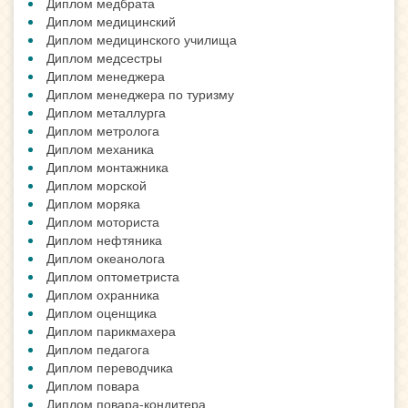
Диплом медбрата
Диплом медицинский
Диплом медицинского училища
Диплом медсестры
Диплом менеджера
Диплом менеджера по туризму
Диплом металлурга
Диплом метролога
Диплом механика
Диплом монтажника
Диплом морской
Диплом моряка
Диплом моториста
Диплом нефтяника
Диплом океанолога
Диплом оптометриста
Диплом охранника
Диплом оценщика
Диплом парикмахера
Диплом педагога
Диплом переводчика
Диплом повара
Диплом повара-кондитера