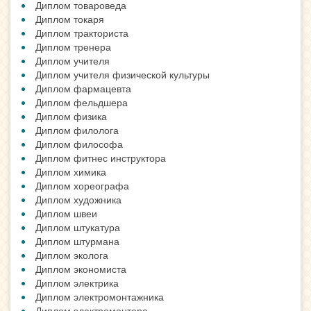
Диплом товароведа
Диплом токаря
Диплом тракториста
Диплом тренера
Диплом учителя
Диплом учителя физической культуры
Диплом фармацевта
Диплом фельдшера
Диплом физика
Диплом филолога
Диплом философа
Диплом фитнес инструктора
Диплом химика
Диплом хореографа
Диплом художника
Диплом швеи
Диплом штукатура
Диплом штурмана
Диплом эколога
Диплом экономиста
Диплом электрика
Диплом электромонтажника
Диплом электромонтера