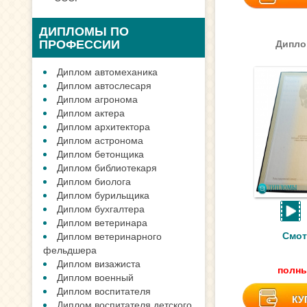
ДИПЛОМЫ ПО
ПРОФЕССИИ
Дипло
Диплом автомеханика
Диплом автослесаря
Диплом агронома
Диплом актера
Диплом архитектора
Диплом астронома
Диплом бетонщика
Диплом библиотекаря
Диплом биолога
Диплом бурильщика
Диплом бухгалтера
Диплом ветеринара
Смот
Диплом ветеринарного
фельдшера
Диплом визажиста
полны
Диплом военный
Диплом воспитателя
КУ
Диплом воспитателя детского