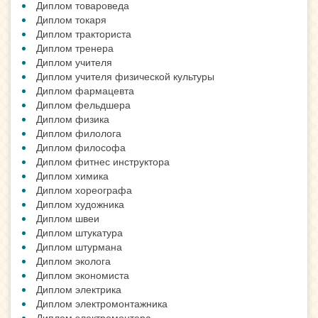
Диплом товароведа
Диплом токаря
Диплом тракториста
Диплом тренера
Диплом учителя
Диплом учителя физической культуры
Диплом фармацевта
Диплом фельдшера
Диплом физика
Диплом филолога
Диплом философа
Диплом фитнес инструктора
Диплом химика
Диплом хореографа
Диплом художника
Диплом швеи
Диплом штукатура
Диплом штурмана
Диплом эколога
Диплом экономиста
Диплом электрика
Диплом электромонтажника
Диплом электромонтера