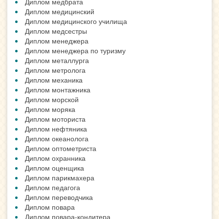
Диплом медбрата
Диплом медицинский
Диплом медицинского училища
Диплом медсестры
Диплом менеджера
Диплом менеджера по туризму
Диплом металлурга
Диплом метролога
Диплом механика
Диплом монтажника
Диплом морской
Диплом моряка
Диплом моториста
Диплом нефтяника
Диплом океанолога
Диплом оптометриста
Диплом охранника
Диплом оценщика
Диплом парикмахера
Диплом педагога
Диплом переводчика
Диплом повара
Диплом повара-кондитера