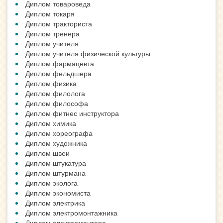
Диплом товароведа
Диплом токаря
Диплом тракториста
Диплом тренера
Диплом учителя
Диплом учителя физической культуры
Диплом фармацевта
Диплом фельдшера
Диплом физика
Диплом филолога
Диплом философа
Диплом фитнес инструктора
Диплом химика
Диплом хореографа
Диплом художника
Диплом швеи
Диплом штукатура
Диплом штурмана
Диплом эколога
Диплом экономиста
Диплом электрика
Диплом электромонтажника
Диплом электромонтера