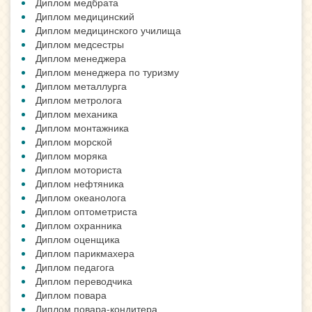
Диплом медбрата
Диплом медицинский
Диплом медицинского училища
Диплом медсестры
Диплом менеджера
Диплом менеджера по туризму
Диплом металлурга
Диплом метролога
Диплом механика
Диплом монтажника
Диплом морской
Диплом моряка
Диплом моториста
Диплом нефтяника
Диплом океанолога
Диплом оптометриста
Диплом охранника
Диплом оценщика
Диплом парикмахера
Диплом педагога
Диплом переводчика
Диплом повара
Диплом повара-кондитера