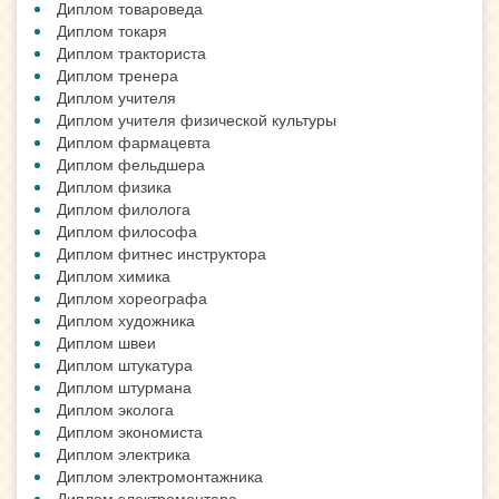
Диплом товароведа
Диплом токаря
Диплом тракториста
Диплом тренера
Диплом учителя
Диплом учителя физической культуры
Диплом фармацевта
Диплом фельдшера
Диплом физика
Диплом филолога
Диплом философа
Диплом фитнес инструктора
Диплом химика
Диплом хореографа
Диплом художника
Диплом швеи
Диплом штукатура
Диплом штурмана
Диплом эколога
Диплом экономиста
Диплом электрика
Диплом электромонтажника
Диплом электромонтера