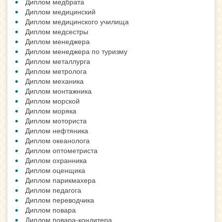
Диплом медбрата
Диплом медицинский
Диплом медицинского училища
Диплом медсестры
Диплом менеджера
Диплом менеджера по туризму
Диплом металлурга
Диплом метролога
Диплом механика
Диплом монтажника
Диплом морской
Диплом моряка
Диплом моториста
Диплом нефтяника
Диплом океанолога
Диплом оптометриста
Диплом охранника
Диплом оценщика
Диплом парикмахера
Диплом педагога
Диплом переводчика
Диплом повара
Диплом повара-кондитера