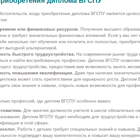
риобретения диплома ВГСПУ
бстоятельств, когда приобретение диплома ВГСПУ является целес
гом:
времени или финансовых ресурсов.
Получение высшего образов
ени и требует значительных финансовых вложений. Если у вас нет
ебе несколько лет обучения или оплатить его полностью, приобре
ет выгодной альтернативой.
ость быстрого трудоустройства.
На современном рынке труда 
ться и найти востребованную профессию. Диплом ВГСПУ позволяе
оцесс трудоустройства, предоставив вам возможность занять жела
ость повышения квалификации.
Даже при наличии значительно
 диплома может стать препятствием для карьерного роста. Диплом
рдить свои знания и навыки, открыть новые возможности для проф
лько профессий, где диплом ВГСПУ особенно важен:
тематики.
Для занятия должности учителя в школе обязательно н
азовании. Диплом ВГСПУ будет необходим для трудоустройства и
ификации в этой сфере.
ихолог.
Работа с детьми требует специальных знаний и навыков.
льности подтвердит вашу компетентность и повысит вашу конкурен