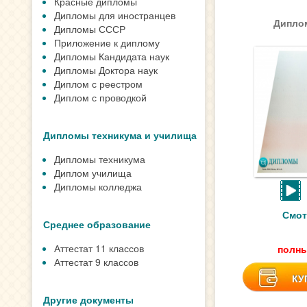
Красные дипломы
Дипломы для иностранцев
Диплом
Дипломы СССР
Приложение к диплому
Дипломы Кандидата наук
Дипломы Доктора наук
Диплом с реестром
Диплом с проводкой
Дипломы техникума и училища
Дипломы техникума
Диплом училища
Дипломы колледжа
Смот
Среднее образование
Аттестат 11 классов
полны
Аттестат 9 классов
КУ
Другие документы