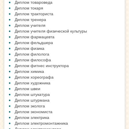
Диплом товароведа
Диплом токаря
Диплом тракториста
Диплом тренера
Диплом учителя
Диплом учителя физической культуры
Диплом фармацевта
Диплом фельдшера
Диплом физика
Диплом филолога
Диплом философа
Диплом фитнес инструктора
Диплом химика
Диплом хореографа
Диплом художника
Диплом швеи
Диплом штукатура
Диплом штурмана
Диплом эколога
Диплом экономиста
Диплом электрика
Диплом электромонтажника
Диплом электромонтера