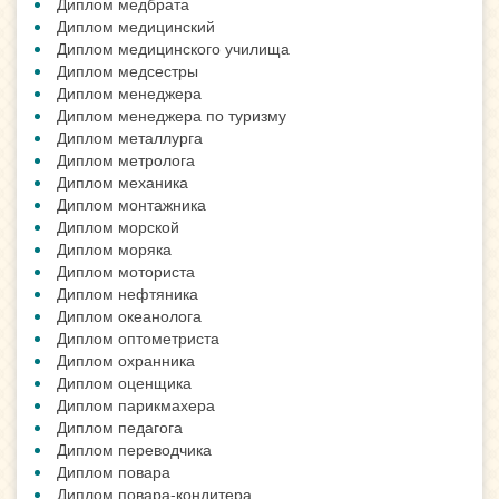
Диплом медбрата
Диплом медицинский
Диплом медицинского училища
Диплом медсестры
Диплом менеджера
Диплом менеджера по туризму
Диплом металлурга
Диплом метролога
Диплом механика
Диплом монтажника
Диплом морской
Диплом моряка
Диплом моториста
Диплом нефтяника
Диплом океанолога
Диплом оптометриста
Диплом охранника
Диплом оценщика
Диплом парикмахера
Диплом педагога
Диплом переводчика
Диплом повара
Диплом повара-кондитера