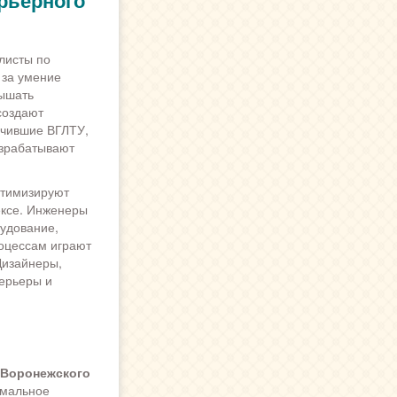
рьерного
листы по
 за умение
вышать
создают
нчившие ВГЛТУ,
азрабатывают
птимизируют
ксе. Инженеры
рудование,
оцессам играют
Дизайнеры,
ерьеры и
 Воронежского
имальное