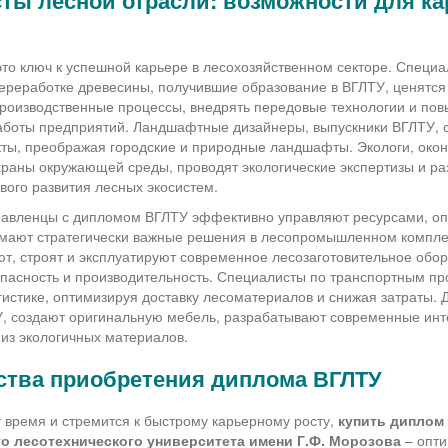
ты лесной отрасли: возможности для ка
то ключ к успешной карьере в лесохозяйственном секторе. Специа
переработке древесины, получившие образование в ВГЛТУ, ценятся
роизводственные процессы, внедрять передовые технологии и по
аботы предприятий. Ландшафтные дизайнеры, выпускники ВГЛТУ, 
ты, преображая городские и природные ландшафты. Экологи, око
раны окружающей среды, проводят экологические экспертизы и р
вого развития лесных экосистем.
равленцы с дипломом ВГЛТУ эффективно управляют ресурсами, о
мают стратегически важные решения в лесопромышленном компле
т, строят и эксплуатируют современное лесозаготовительное обо
пасность и производительность. Специалисты по транспортным пр
гистике, оптимизируя доставку лесоматериалов и снижая затраты. 
, создают оригинальную мебель, разрабатывают современные инт
из экологичных материалов.
тва приобретения диплома ВГЛТУ
ит время и стремится к быстрому карьерному росту,
купить диплом
о лесотехнического университета имени Г.Ф. Морозова
– опт