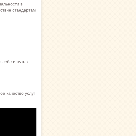
иальности в
тствие стандартам
 себе и путь к
е качество услуг