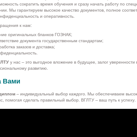
можность сократить время обучения и сразу начать работу по спец
ии. Мы гарантируем высокое качество документов, полное соотве
нфиденциальность и оперативность.
ращения к нам:
ние оригинальных бланков ГОЗНАК;
тветствие документа государственным стандартам;
аботка заказов и доставка;
нфиденциальность.
ГЛТУ
у нас – это выгодное вложение в будущее, залог уверенности в
сиональному развитию.
а Вами
 диплом
– индивидуальный выбор каждого. Мы обеспечиваем высоко
с, помогая сделать правильный выбор. ВГЛТУ – ваш путь к успеху.