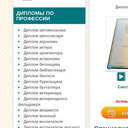
Дипло
ДИПЛОМЫ ПО
ПРОФЕССИИ
Диплом автомеханика
Диплом автослесаря
Диплом агронома
Диплом актера
Диплом архитектора
Диплом астронома
Диплом бетонщика
Диплом библиотекаря
Диплом биолога
Диплом бурильщика
Смот
Диплом бухгалтера
Диплом ветеринара
Диплом ветеринарного
полны
фельдшера
Диплом визажиста
КУ
Диплом военный
Диплом воспитателя
Диплом воспитателя детского