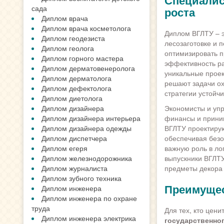
Специалис
сада
роста
Диплом врача
Диплом врача косметолога
Диплом ВГЛТУ – э
Диплом геодезиста
лесозаготовке и 
Диплом геолога
оптимизировать п
Диплом горного мастера
эффективность р
Диплом дерматовенеролога
уникальные проек
Диплом дерматолога
решают задачи ох
Диплом дефектолога
стратегии устойчи
Диплом диетолога
Диплом дизайнера
Экономисты и уп
Диплом дизайнера интерьера
финансы и прини
Диплом дизайнера одежды
ВГЛТУ проектирую
Диплом диспетчера
обеспечивая безо
Диплом егеря
важную роль в ло
Диплом железнодорожника
выпускники ВГЛТУ
Диплом журналиста
предметы декора 
Диплом зубного техника
Преимущес
Диплом инженера
Диплом инженера по охране
труда
Для тех, кто цен
Диплом инженера электрика
государственног