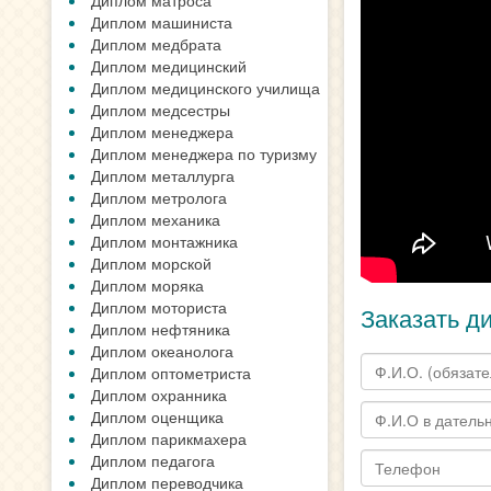
Диплом матроса
Диплом машиниста
Диплом медбрата
Диплом медицинский
Диплом медицинского училища
Диплом медсестры
Диплом менеджера
Диплом менеджера по туризму
Диплом металлурга
Диплом метролога
Диплом механика
Диплом монтажника
Диплом морской
Диплом моряка
Диплом моториста
Заказать д
Диплом нефтяника
Диплом океанолога
Диплом оптометриста
Диплом охранника
Диплом оценщика
Диплом парикмахера
Диплом педагога
Диплом переводчика