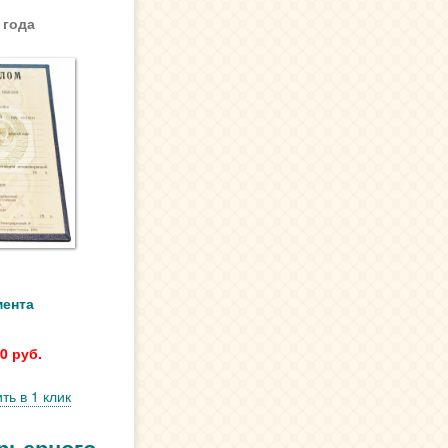
 года
мента
0 руб.
ть в 1 клик