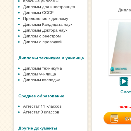
Красные дипломы
Дипломы для иностранцев
Дипло
Дипломы СССР
Приложение к диплому
Дипломы Кандидата наук
Дипломы Доктора наук
Диплом с реестром
Диплом с проводкой
Дипломы техникума и училища
Дипломы техникума
Диплом училища
Дипломы колледжа
Смот
Среднее образование
Аттестат 11 классов
полны
Аттестат 9 классов
КУ
Другие документы