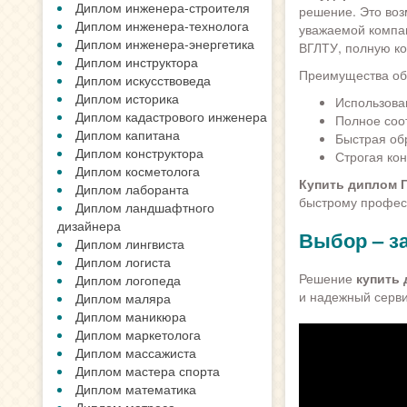
Диплом инженера-строителя
решение. Это воз
Диплом инженера-технолога
уважаемой компан
Диплом инженера-энергетика
ВГЛТУ, полную ко
Диплом инструктора
Преимущества об
Диплом искусствоведа
Диплом историка
Использова
Диплом кадастрового инженера
Полное соо
Диплом капитана
Быстрая обр
Диплом конструктора
Строгая ко
Диплом косметолога
Купить диплом 
Диплом лаборанта
быстрому профес
Диплом ландшафтного
дизайнера
Выбор – з
Диплом лингвиста
Диплом логиста
Решение
купить
Диплом логопеда
и надежный серви
Диплом маляра
Диплом маникюра
Диплом маркетолога
Диплом массажиста
Диплом мастера спорта
Диплом математика