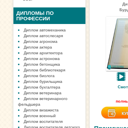
Ди
Бур
ДИПЛОМЫ ПО
ПРОФЕССИИ
Диплом автомеханика
Диплом автослесаря
Диплом агронома
Диплом актера
Диплом архитектора
Диплом астронома
Диплом бетонщика
Диплом библиотекаря
Диплом биолога
Диплом бурильщика
Смот
Диплом бухгалтера
Диплом ветеринара
Диплом ветеринарного
полны
фельдшера
Диплом визажиста
КУ
Диплом военный
Диплом воспитателя
Диплом воспитателя детского