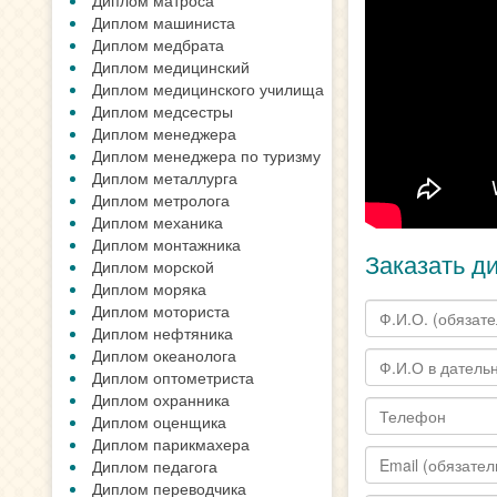
Диплом матроса
Диплом машиниста
Диплом медбрата
Диплом медицинский
Диплом медицинского училища
Диплом медсестры
Диплом менеджера
Диплом менеджера по туризму
Диплом металлурга
Диплом метролога
Диплом механика
Диплом монтажника
Заказать д
Диплом морской
Диплом моряка
Диплом моториста
Диплом нефтяника
Диплом океанолога
Диплом оптометриста
Диплом охранника
Диплом оценщика
Диплом парикмахера
Диплом педагога
Диплом переводчика