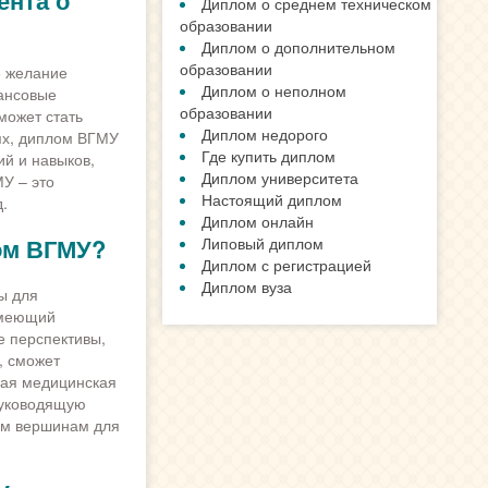
ента о
Наши Гарантии
Отличия типографии и Гознака
Сотрудничество с нами
е желание
Степени защиты от подделки
нансовые
может стать
НОВОСТИ
ях, диплом ВГМУ
ий и навыков,
Для чего покупают аттестаты
У – это
.
Подлинный диплом, какой он?
ом ВГМУ?
Смотреть все новости »
ы для
ПОЛЕЗНЫЕ СТАТЬИ
имеющий
е перспективы,
Купить диплом 2019 года
, сможет
Диплом 2017 года
ная медицинская
Диплом 2016 года
руководящую
Диплом 2015 года
ым вершинам для
Диплом 2014 года
Диплом России
Проведенный диплом