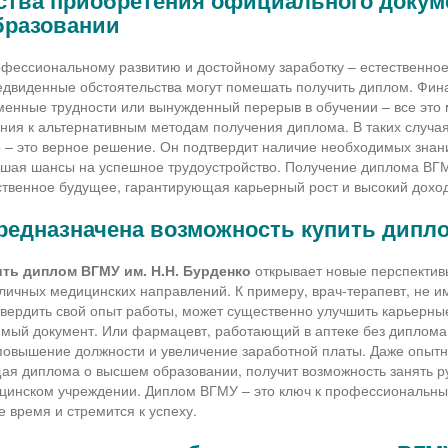
тва приобретения официального докум
бразовании
фессиональному развитию и достойному заработку – естественно
едвиденные обстоятельства могут помешать получить диплом. Фи
менные трудности или вынужденный перерыв в обучении – все это 
ия к альтернативным методам получения диплома. В таких случа
о – это верное решение. Он подтвердит наличие необходимых знан
шая шансы на успешное трудоустройство. Получение диплома ВГМ
ственное будущее, гарантирующая карьерный рост и высокий доход
предназначена возможность купить дипл
ить диплом ВГМУ им. Н.Н. Бурденко
открывает новые перспектив
личных медицинских направлений. К примеру, врач-терапевт, не 
вердить свой опыт работы, может существенно улучшить карьерны
мый документ. Или фармацевт, работающий в аптеке без диплома
повышение должности и увеличение заработной платы. Даже опыт
ая диплома о высшем образовании, получит возможность занять 
ицинском учреждении. Диплом ВГМУ – это ключ к профессиональн
ое время и стремится к успеху.