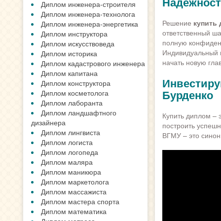
Надежност
Диплом инженера-строителя
Диплом инженера-технолога
Решение
купить 
Диплом инженера-энергетика
ответственный ша
Диплом инструктора
полную конфиденц
Диплом искусствоведа
Индивидуальный 
Диплом историка
начать новую гла
Диплом кадастрового инженера
Диплом капитана
Инвестируй
Диплом конструктора
Бурденко
Диплом косметолога
Диплом лаборанта
Диплом ландшафтного
Купить диплом – 
дизайнера
построить успешн
Диплом лингвиста
ВГМУ – это синон
Диплом логиста
Диплом логопеда
Диплом маляра
Диплом маникюра
Диплом маркетолога
Диплом массажиста
Диплом мастера спорта
Диплом математика