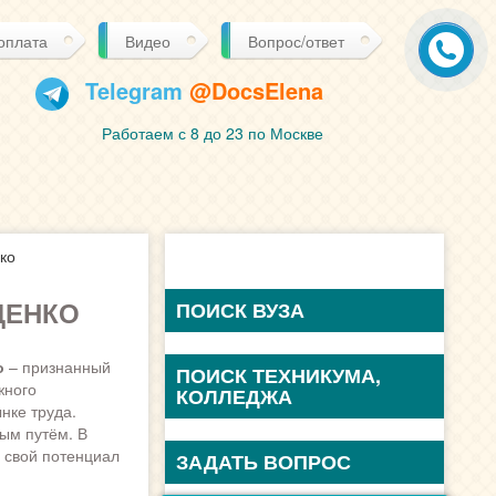
 оплата
Видео
Вопрос/ответ
Telegram
@DocsElena
Работаем с 8 до 23 по Москве
ко
ДЕНКО
ПОИСК ВУЗА
о
– признанный
жного
нке труда.
ым путём. В
 свой потенциал