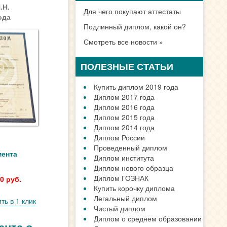
Санкт-Петербург
.Н.
Новосибирске
ода
Екатеринбурге
Нижний Новгород
Казани
Челябинске
Омске
Самаре
Ростове
Уфе
Красноярске
Перми
Воронеже
Волгограде
Все города
мента
ДИПЛОМ В ВАШЕМ
ГОРОДЕ
0 руб.
ть в 1 клик
ВАЖНАЯ ИНФОРМАЦИЯ
Как заказать документ?