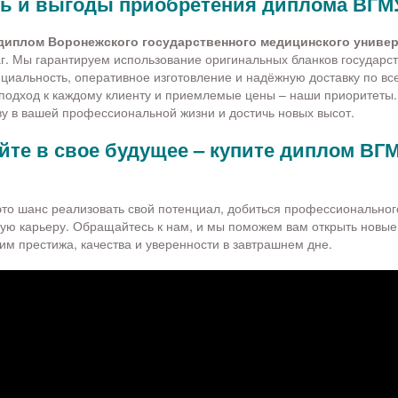
ь и выгоды приобретения диплома ВГМ
диплом Воронежского государственного медицинского универ
г. Мы гарантируем использование оригинальных бланков государст
иальность, оперативное изготовление и надёжную доставку по все
подход к каждому клиенту и приемлемые цены – наши приоритеты
ву в вашей профессиональной жизни и достичь новых высот.
те в свое будущее – купите диплом ВГМ
это шанс реализовать свой потенциал, добиться профессиональног
ую карьеру. Обращайтесь к нам, и мы поможем вам открыть новые
им престижа, качества и уверенности в завтрашнем дне.