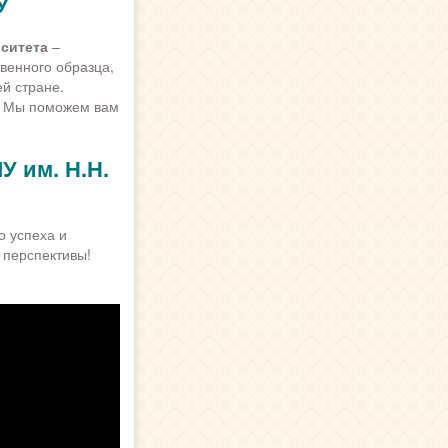
У
Диплом института
Диплом нового образца
Диплом ГОЗНАК
ситета
–
Купить корочку диплома
венного образца,
Легальный диплом
й стране.
Чистый диплом
. Мы поможем вам
Диплом о среднем образовании
Диплом о среднем техническом
У им. Н.Н.
образовании
Диплом о дополнительном
образовании
Диплом о неполном
о успеха и
образовании
 перспективы!
Диплом недорого
Где купить диплом
Диплом университета
Настоящий диплом
Диплом онлайн
Липовый диплом
Диплом с регистрацией
Диплом вуза