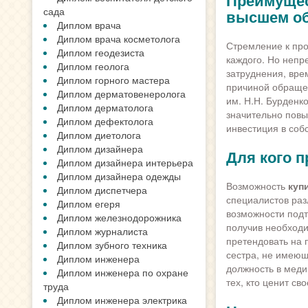
Преимущес
сада
высшем о
Диплом врача
Диплом врача косметолога
Стремление к про
Диплом геодезиста
каждого. Но непр
Диплом геолога
затруднения, вре
Диплом горного мастера
причиной обращен
Диплом дерматовенеролога
им. Н.Н. Бурденк
Диплом дерматолога
значительно повы
Диплом дефектолога
инвестиция в соб
Диплом диетолога
Диплом дизайнера
Для кого 
Диплом дизайнера интерьера
Диплом дизайнера одежды
Возможность
куп
Диплом диспетчера
специалистов раз
Диплом егеря
возможности подт
Диплом железнодорожника
получив необходи
Диплом журналиста
претендовать на 
Диплом зубного техника
сестра, не имеющ
Диплом инженера
должность в мед
Диплом инженера по охране
тех, кто ценит св
труда
Диплом инженера электрика