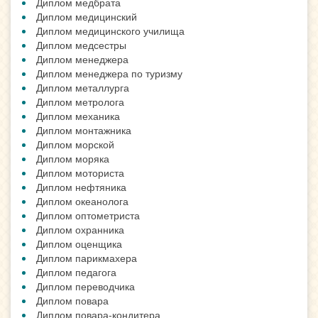
Диплом медбрата
Диплом медицинский
Диплом медицинского училища
Диплом медсестры
Диплом менеджера
Диплом менеджера по туризму
Диплом металлурга
Диплом метролога
Диплом механика
Диплом монтажника
Диплом морской
Диплом моряка
Диплом моториста
Диплом нефтяника
Диплом океанолога
Диплом оптометриста
Диплом охранника
Диплом оценщика
Диплом парикмахера
Диплом педагога
Диплом переводчика
Диплом повара
Диплом повара-кондитера