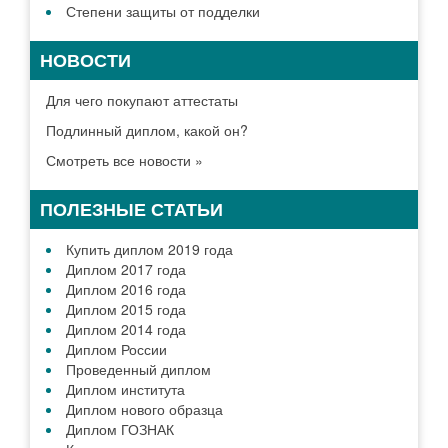
ДИПЛОМ В ГОРОДЕ
Москве
Санкт-Петербург
Новосибирске
Екатеринбурге
Нижний Новгород
Казани
Челябинске
Омске
Самаре
Ростове
Уфе
Красноярске
Перми
Воронеже
Волгограде
Все города
ДИПЛОМ В ВАШЕМ
ГОРОДЕ