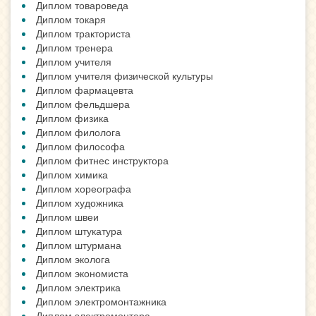
Диплом товароведа
Диплом токаря
Диплом тракториста
Диплом тренера
Диплом учителя
Диплом учителя физической культуры
Диплом фармацевта
Диплом фельдшера
Диплом физика
Диплом филолога
Диплом философа
Диплом фитнес инструктора
Диплом химика
Диплом хореографа
Диплом художника
Диплом швеи
Диплом штукатура
Диплом штурмана
Диплом эколога
Диплом экономиста
Диплом электрика
Диплом электромонтажника
Диплом электромонтера