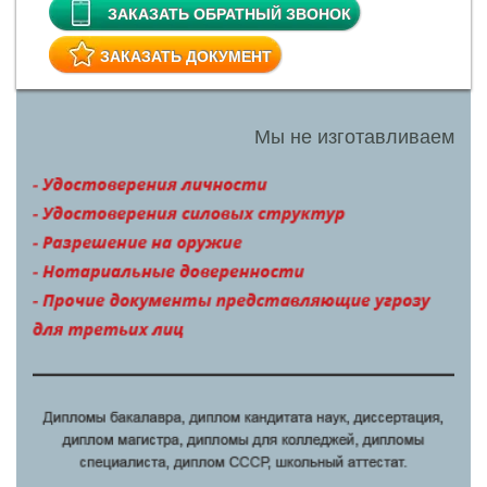
Диплом 2015 года
Диплом 2014 года
Диплом России
Проведенный диплом
Диплом института
Диплом нового образца
Диплом ГОЗНАК
Купить корочку диплома
Легальный диплом
Чистый диплом
Диплом о среднем образовании
Диплом о среднем техническом образовании
Диплом о дополнительном образовании
Диплом о неполном образовании
Диплом недорого
Где купить диплом
Диплом университета
Настоящий диплом
Диплом онлайн
Липовый диплом
Диплом с регистрацией
Диплом вуза