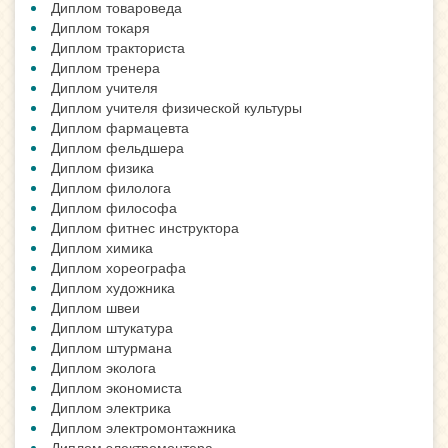
Диплом товароведа
Диплом токаря
Диплом тракториста
Диплом тренера
Диплом учителя
Диплом учителя физической культуры
Диплом фармацевта
Диплом фельдшера
Диплом физика
Диплом филолога
Диплом философа
Диплом фитнес инструктора
Диплом химика
Диплом хореографа
Диплом художника
Диплом швеи
Диплом штукатура
Диплом штурмана
Диплом эколога
Диплом экономиста
Диплом электрика
Диплом электромонтажника
Диплом электромонтера