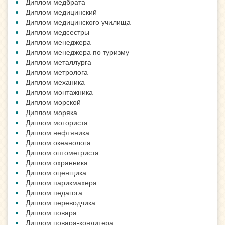
Диплом медбрата
Диплом медицинский
Диплом медицинского училища
Диплом медсестры
Диплом менеджера
Диплом менеджера по туризму
Диплом металлурга
Диплом метролога
Диплом механика
Диплом монтажника
Диплом морской
Диплом моряка
Диплом моториста
Диплом нефтяника
Диплом океанолога
Диплом оптометриста
Диплом охранника
Диплом оценщика
Диплом парикмахера
Диплом педагога
Диплом переводчика
Диплом повара
Диплом повара-кондитера