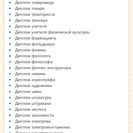
Диплом товароведа
Диплом токаря
Диплом тракториста
Диплом тренера
Диплом учителя
Диплом учителя физической культуры
Диплом фармацевта
Диплом фельдшера
Диплом физика
Диплом филолога
Диплом философа
Диплом фитнес инструктора
Диплом химика
Диплом хореографа
Диплом художника
Диплом швеи
Диплом штукатура
Диплом штурмана
Диплом эколога
Диплом экономиста
Диплом электрика
Диплом электромонтажника
Диплом электромонтера