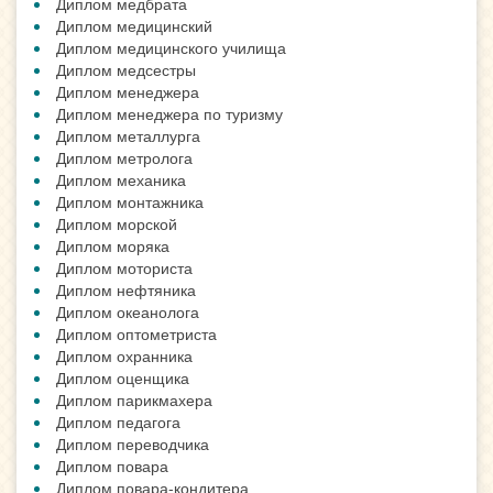
Диплом медбрата
Диплом медицинский
Диплом медицинского училища
Диплом медсестры
Диплом менеджера
Диплом менеджера по туризму
Диплом металлурга
Диплом метролога
Диплом механика
Диплом монтажника
Диплом морской
Диплом моряка
Диплом моториста
Диплом нефтяника
Диплом океанолога
Диплом оптометриста
Диплом охранника
Диплом оценщика
Диплом парикмахера
Диплом педагога
Диплом переводчика
Диплом повара
Диплом повара-кондитера