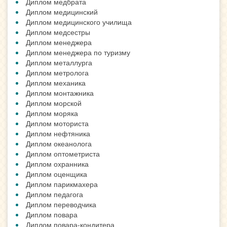
Диплом медбрата
Диплом медицинский
Диплом медицинского училища
Диплом медсестры
Диплом менеджера
Диплом менеджера по туризму
Диплом металлурга
Диплом метролога
Диплом механика
Диплом монтажника
Диплом морской
Диплом моряка
Диплом моториста
Диплом нефтяника
Диплом океанолога
Диплом оптометриста
Диплом охранника
Диплом оценщика
Диплом парикмахера
Диплом педагога
Диплом переводчика
Диплом повара
Диплом повара-кондитера