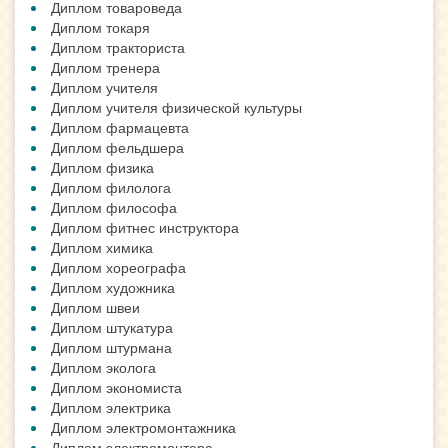
Диплом товароведа
Диплом токаря
Диплом тракториста
Диплом тренера
Диплом учителя
Диплом учителя физической культуры
Диплом фармацевта
Диплом фельдшера
Диплом физика
Диплом филолога
Диплом философа
Диплом фитнес инструктора
Диплом химика
Диплом хореографа
Диплом художника
Диплом швеи
Диплом штукатура
Диплом штурмана
Диплом эколога
Диплом экономиста
Диплом электрика
Диплом электромонтажника
Диплом электромонтера